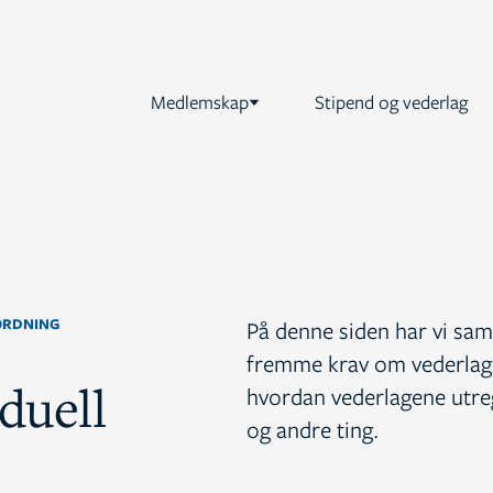
Medlemskap
Stipend og vederlag
ORDNING
På denne siden har vi saml
fremme krav om vederlags
iduell
hvordan vederlagene utr
og andre ting.