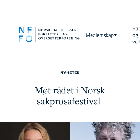
Sti
Medlemskap
og
ved
NYHETER
Møt rådet i Norsk
sakprosafestival!