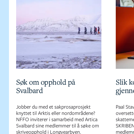
Søk om opphold på
Slik 
Svalbard
gjenn
Jobber du med et sakprosaprosjekt
Paal Stav
knyttet til Arktis eller nordområdene?
oversett
NFFO inviterer i samarbeid med Artica
skattem
Svalbard sine medlemmer til å søke om
SKRIBEN
skriveopphold i Longyearbyen.
medlemme