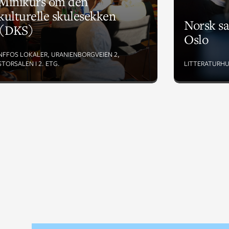
Minikurs om den
kulturelle skulesekken
Norsk sa
(DKS)
Oslo
NFFOS LOKALER, URANIENBORGVEIEN 2,
STORSALEN I 2. ETG.
LITTERATURHU