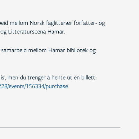
id mellom Norsk faglitterær forfatter- og
og Litteraturscena Hamar.
t samarbeid mellom Hamar bibliotek og
s, men du trenger å hente ut en billett:
o/228/events/156334/purchase