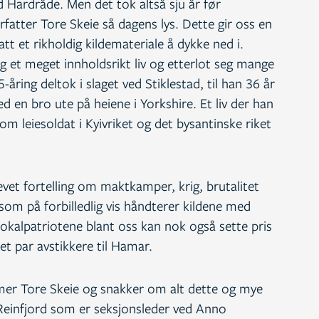
 Hardråde. Men det tok altså sju år før
rfatter Tore Skeie så dagens lys. Dette gir oss en
tt et rikholdig kildemateriale å dykke ned i.
g et meget innholdsrikt liv og etterlot seg mange
-åring deltok i slaget ved Stiklestad, til han 36 år
en bro ute på heiene i Yorkshire. Et liv der han
 som leiesoldat i Kyivriket og det bysantinske riket
evet fortelling om maktkamper, krig, brutalitet
om på forbilledlig vis håndterer kildene med
 Lokalpatriotene blant oss kan nok også sette pris
et par avstikkere til Hamar.
er Tore Skeie og snakker om alt dette og mye
Reinfjord som er seksjonsleder ved Anno