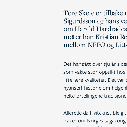
Tore Skeie er tilbak
Sigurdsson og hans ver
:
om Harald Hardrådes l
møter han Kristian Rei
mellom NFFO og Litt
Det har gått over sju år sid
som vakte stor oppsikt hos
litterære kvaliteter. Det va
nyansert historie om helge
heltefortellingene tradisjonel
Allerede da Hvitekrist ble git
bøker om Norges sagakonger