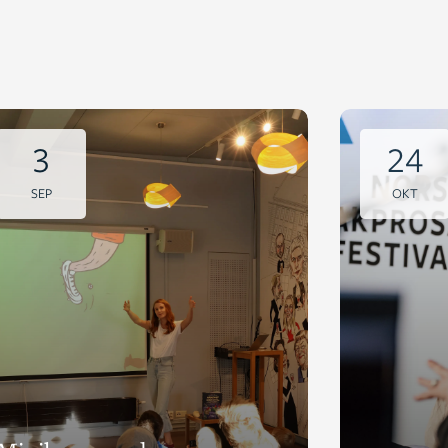
3
24
SEP
OKT