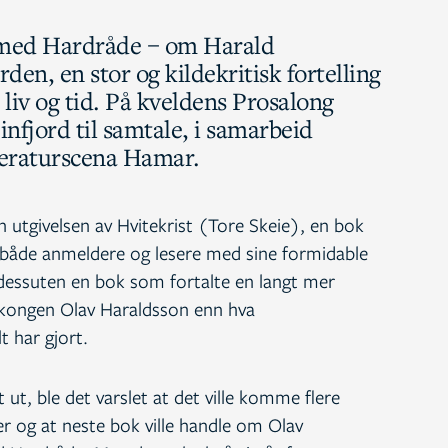
e med Hardråde – om Harald
den, en stor og kildekritisk fortelling
iv og tid. På kveldens Prosalong
nfjord til samtale, i samarbeid
eraturscena Hamar.
en utgivelsen av Hvitekrist (Tore Skeie), en bok
 både anmeldere og lesere med sine formidable
r dessuten en bok som fortalte en langt mer
nkongen Olav Haraldsson enn hva
t har gjort.
t ut, ble det varslet at det ville komme flere
 og at neste bok ville handle om Olav