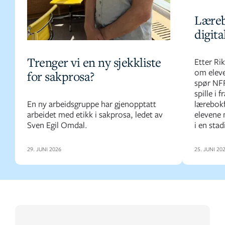
Læreb
digita
Trenger vi en ny sjekkliste
Etter Ri
om eleve
for sakprosa?
spør NFF
spille i 
En ny arbeidsgruppe har gjenopptatt
lærebokf
arbeidet med etikk i sakprosa, ledet av
elevene 
Sven Egil Omdal.
i en stad
29. JUNI 2026
25. JUNI 20