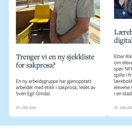
Læreb
digita
Trenger vi en ny sjekkliste
Etter Ri
om eleve
for sakprosa?
spør NFF
spille i 
En ny arbeidsgruppe har gjenopptatt
lærebokf
arbeidet med etikk i sakprosa, ledet av
elevene 
Sven Egil Omdal.
i en stad
29. JUNI 2026
25. JUNI 20