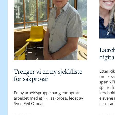
Læreb
digita
Trenger vi en ny sjekkliste
Etter Ri
om eleve
for sakprosa?
spør NFF
spille i 
En ny arbeidsgruppe har gjenopptatt
lærebokf
arbeidet med etikk i sakprosa, ledet av
elevene 
Sven Egil Omdal.
i en stad