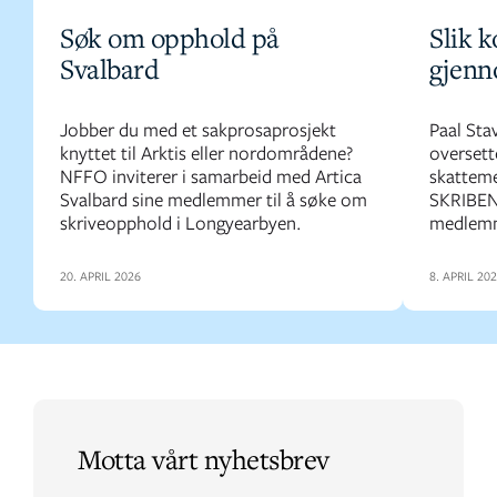
Søk om opphold på
Slik 
Svalbard
gjenn
Jobber du med et sakprosaprosjekt
Paal Stav
knyttet til Arktis eller nordområdene?
oversett
NFFO inviterer i samarbeid med Artica
skattem
Svalbard sine medlemmer til å søke om
SKRIBEN
skriveopphold i Longyearbyen.
medlemme
20. APRIL 2026
8. APRIL 20
Motta vårt nyhetsbrev