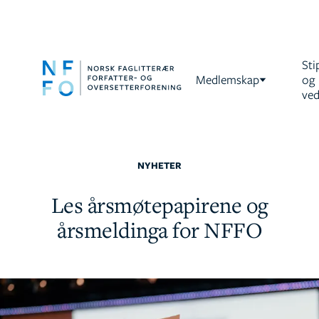
Sti
Medlemskap
og
ved
NYHETER
Les årsmøtepapirene og
årsmeldinga for NFFO