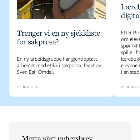
Læreb
digita
Trenger vi en ny sjekkliste
Etter Ri
om eleve
for sakprosa?
spør NFF
spille i 
En ny arbeidsgruppe har gjenopptatt
lærebokf
arbeidet med etikk i sakprosa, ledet av
elevene 
Sven Egil Omdal.
i en stad
29. JUNI 2026
25. JUNI 20
Motta vårt nyhetsbrev