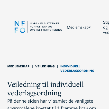
Sti
Medlemskap
og
ved
MEDLEMSKAP
|
VEILEDNING
|
INDIVIDUELL
VEDERLAGSORDNING
Veiledning til individuell
vederlagsordning
På denne siden har vi samlet de vanligste
spørsmålene knyttet til å fremme krav om