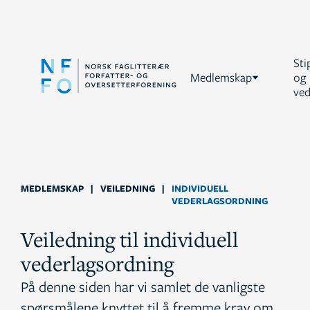
Sti
Medlemskap
og
ved
MEDLEMSKAP
|
VEILEDNING
|
INDIVIDUELL
VEDERLAGSORDNING
Veiledning til individuell
vederlagsordning
På denne siden har vi samlet de vanligste
spørsmålene knyttet til å fremme krav om