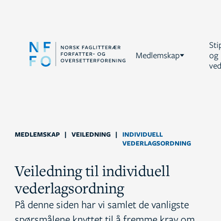
Sti
Medlemskap
og
ved
MEDLEMSKAP
|
VEILEDNING
|
INDIVIDUELL
VEDERLAGSORDNING
Veiledning til individuell
vederlagsordning
På denne siden har vi samlet de vanligste
spørsmålene knyttet til å fremme krav om