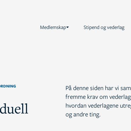
Medlemskap
Stipend og vederlag
ORDNING
På denne siden har vi saml
fremme krav om vederlags
iduell
hvordan vederlagene utr
og andre ting.