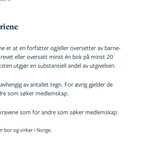
eriene
ne er at en forfatter og/eller oversetter av barne-
evet eller oversatt minst én bok på minst 20
ksten utgjør en substansiell andel av utgivelsen.
vhengig av antallet tegn. For øvrig gjelder de
dre som søker medlemskap.
 kravene som for andre som søker medlemskap:
er bor og virker i Norge.