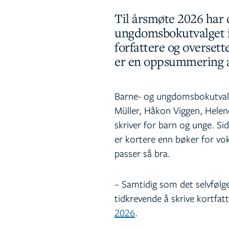
Til årsmøte 2026 har de
ungdomsbokutvalget i
forfattere og overset
er en oppsummering a
Barne- og ungdomsbokutvalg
Müller, Håkon Viggen, Helene
skriver for barn og unge. Si
er kortere enn bøker for vok
passer så bra.
– Samtidig som det selvfølgel
tidkrevende å skrive kortfat
2026
.