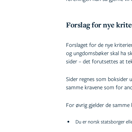
Forslag for nye krit
Forslaget for de nye kriterie
og ungdomsbøker skal ha skr
sider – det forutsettes at te
Sider regnes som boksider ua
samme kravene som for an
For øvrig gjelder de samme
Du er norsk statsborger ell