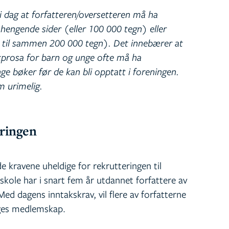
i dag at forfatteren/oversetteren må ha
engende sider (eller 100 000 tegn) eller
r til sammen 200 000 tegn). Det innebærer at
akprosa for barn og unge ofte må ha
e bøker før de kan bli opptatt i foreningen.
m urimelig.
eringen
de kravene uheldige for rekrutteringen til
kole har i snart fem år utdannet forfattere av
ed dagens inntakskrav, vil flere av forfatterne
lges medlemskap.