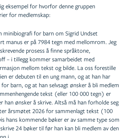
nlig eksempel for hvorfor denne gruppen
erier for medlemskap:
en minibiografi for barn om Sigrid Undset
art manus er på 7984 tegn med mellomrom. Jeg
dskrevende prosess å finne språktone,
stoff – i tillegg kommer samarbeidet med
ormasjon mellom tekst og bilde. La oss forestille
ien er debuten til en ung mann, og at han har
sa for barn, og at han selvsagt ønsker å bli medlem
ammenhengende tekst (eller 100 000 tegn) er
r han ønsker å skrive. Altså må han forholde seg
ter årsmøtet 2026 for sammenlagt tekst (100
 Hvis hans kommende bøker er av samme type som
skrive 24 bøker til før han kan bli medlem av den
nn i.