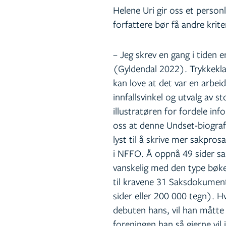
Helene Uri gir oss et perso
forfattere bør få andre krit
– Jeg skrev en gang i tiden 
(Gyldendal 2022). Trykkekl
kan love at det var en arbei
innfallsvinkel og utvalg av 
illustratøren for fordele inf
oss at denne Undset-biograf
lyst til å skrive mer sakpro
i NFFO. Å oppnå 49 sider s
vanskelig med den type bøke
til kravene 31 Saksdokumen
sider eller 200 000 tegn).
debuten hans, vil han måtte 
foreningen han så gjerne vil i