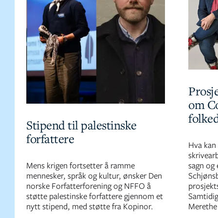
Prosje
om Co
folke
Stipend til palestinske
forfattere
Hva kan 
skrivear
Mens krigen fortsetter å ramme
sagn og 
mennesker, språk og kultur, ønsker Den
Schjønsb
norske Forfatterforening og NFFO å
prosjekts
støtte palestinske forfattere gjennom et
Samtidig
nytt stipend, med støtte fra Kopinor.
Merethe 