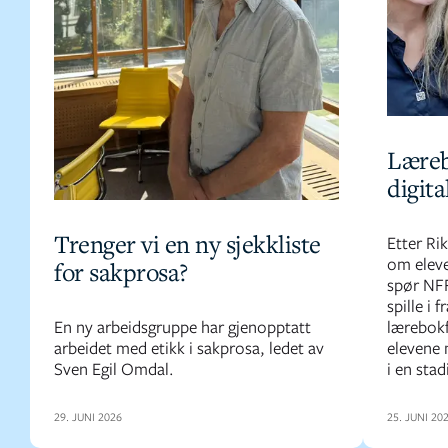
Læreb
digita
Trenger vi en ny sjekkliste
Etter Ri
om eleve
for sakprosa?
spør NFF
spille i 
En ny arbeidsgruppe har gjenopptatt
lærebokf
arbeidet med etikk i sakprosa, ledet av
elevene 
Sven Egil Omdal.
i en stad
29. JUNI 2026
25. JUNI 20