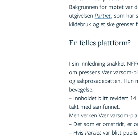
Bakgrunnen for møtet var de
utgivelsen
Partiet
, som har 
kildebruk og etiske grenser 
En felles plattform?
I sin innledning snakket NF
om pressens Vær varsom-plak
og sakprosadebatten. Hun mi
bevegelse.
– Innholdet blitt revidert 1
takt med samfunnet.
Men verken Vær varsom-plak
– Det som er omstridt, er o
– Hvis
Partiet
var blitt publi