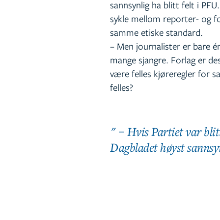
sannsynlig ha blitt felt i PF
sykle mellom reporter- og fo
samme etiske standard.
– Men journalister er bare 
mange sjangre. Forlag er des
være felles kjøreregler for 
felles?
– Hvis
Partiet
var blit
Dagbladet høyst sannsynl