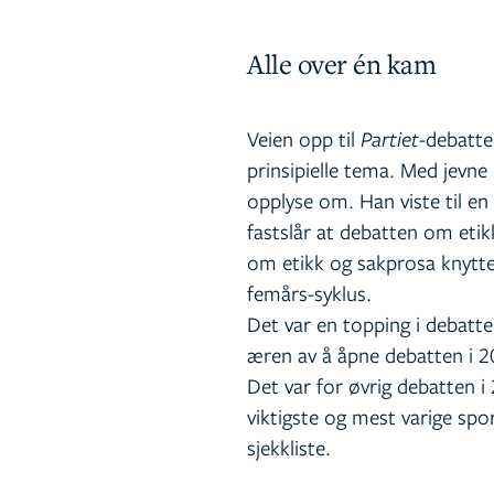
Alle over én kam
Veien opp til
Partiet
-debatte
prinsipielle tema. Med jevn
opplyse om. Han viste til en 
fastslår at debatten om etik
om etikk og sakprosa knytt
femårs-syklus.
Det var en topping i debatte
æren av å åpne debatten i 2
Det var for øvrig debatten i
viktigste og mest varige spo
sjekkliste.