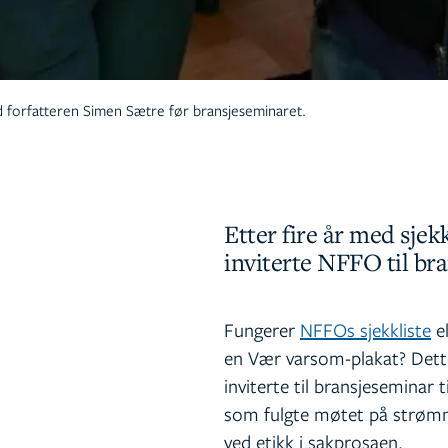
ed forfatteren Simen Sætre før bransjeseminaret.
Etter fire år med sjekk
inviterte NFFO til br
Fungerer
NFFOs sjekkliste
el
en Vær varsom-plakat? Dett
inviterte til bransjeseminar 
som fulgte møtet på strømmi
ved etikk i sakprosaen.