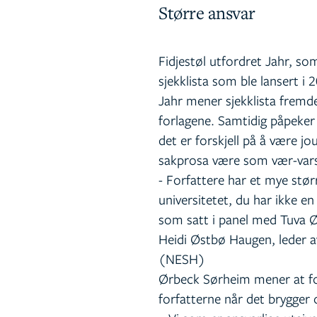
Større ansvar
Fidjestøl utfordret Jahr, so
sjekklista som ble lansert i 
Jahr mener sjekklista fremd
forlagene. Samtidig påpeker
det er forskjell på å være jou
sakprosa være som vær-vars
- Forfattere har et mye stør
universitetet, du har ikke e
som satt i panel med Tuva Ø
Heidi Østbø Haugen, leder a
(NESH)
Ørbeck Sørheim mener at for
forfatterne når det brygger 