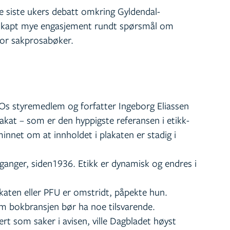
 siste ukers debatt omkring Gyldendal-
skapt mye engasjement rundt spørsmål om
for sakprosabøker.
FOs styremedlem og forfatter Ingeborg Eliassen
at – som er den hyppigste referansen i etikk-
nnet om at innholdet i plakaten er stadig i
4 ganger, siden1936. Etikk er dynamisk og endres i
aten eller PFU er omstridt, påpekte hun.
m bokbransjen bør ha noe tilsvarende.
sert som saker i avisen, ville Dagbladet høyst