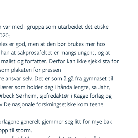
m var med i gruppa som utarbeidet det etiske
2020:
eles er god, men at den bør brukes mer hos
 han at sakprosafeltet er mangslungent, og at
rnalist og forfatter. Derfor kan ikke sjekklista for
om plakaten for pressen
re ansvar selv. Det er som å gå fra gymnaset til
n lærer som holder deg i hånda lengre, sa Jahr,
rbeck Sørheim, sjefredaktør i Kagge forlag og
v De nasjonale forskningsetiske komiteene
lagene generelt gjemmer seg litt for mye bak
opp til storm.