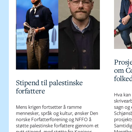
Prosje
om Co
folke
Stipend til palestinske
forfattere
Hva kan 
skrivear
Mens krigen fortsetter å ramme
sagn og 
mennesker, språk og kultur, ønsker Den
Schjønsb
norske Forfatterforening og NFFO å
prosjekts
støtte palestinske forfattere gjennom et
Samtidig
nytt stipend, med støtte fra Kopinor.
Merethe 