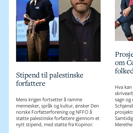
Prosje
om Co
folke
Stipend til palestinske
forfattere
Hva kan 
skrivear
Mens krigen fortsetter å ramme
sagn og 
mennesker, språk og kultur, ønsker Den
Schjønsb
norske Forfatterforening og NFFO å
prosjekts
støtte palestinske forfattere gjennom et
Samtidig
nytt stipend, med støtte fra Kopinor.
Merethe 