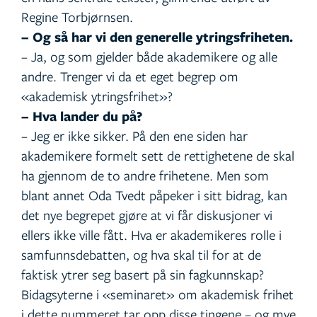
Regine Torbjørnsen.
– Og så har vi den generelle ytringsfriheten.
– Ja, og som gjelder både akademikere og alle
andre. Trenger vi da et eget begrep om
«akademisk ytringsfrihet»?
– Hva lander du på?
– Jeg er ikke sikker. På den ene siden har
akademikere formelt sett de rettighetene de skal
ha gjennom de to andre frihetene. Men som
blant annet Oda Tvedt påpeker i sitt bidrag, kan
det nye begrepet gjøre at vi får diskusjoner vi
ellers ikke ville fått. Hva er akademikeres rolle i
samfunnsdebatten, og hva skal til for at de
faktisk ytrer seg basert på sin fagkunnskap?
Bidagsyterne i «seminaret» om akademisk frihet
i dette nummeret tar opp disse tingene – og mye