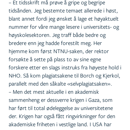
– Et tidsskrift må prøve å gripe og begripe
tidsånden. Jeg bestemte temaet allerede i høst,
blant annet fordi jeg ønsket å lage et høyaktuelt
nummer for våre mange lesere i universitets- og
høyskolesektoren. Jeg traff både bedre og
bredere enn jeg hadde forestilt meg. Her
hjemme kom først NTNU-saken, der rektor
forsøkte å sette på plass to av sine egne
forskere etter en slags instruks fra høyeste hold i
NHO. Så kom plagiatsakene til Borch og Kjerkol,
parallelt med den såkalte «selvplagiatsaken».
– Men det mest aktuelle i en akademisk
sammenheng er dessverre krigen i Gaza, som
har ført til total ødeleggelse av universitetene
der. Krigen har også fått ringvirkninger for den
akademiske friheten i vestlige land. I USA har