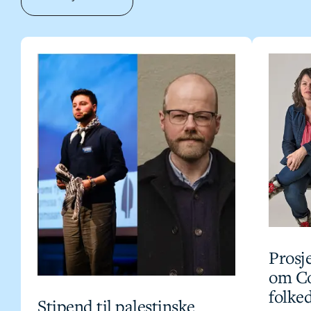
Prosje
om Co
folke
Stipend til palestinske