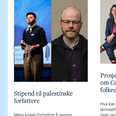
Prosje
om Co
folke
Stipend til palestinske
forfattere
Hva kan 
skrivear
Mens krigen fortsetter å ramme
sagn og 