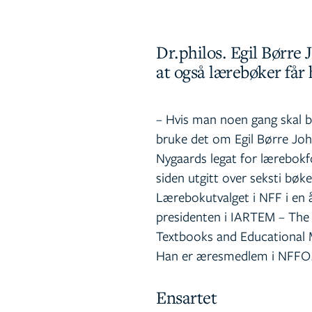
Dr.philos. Egil Børre
at også lærebøker får
– Hvis man noen gang skal br
bruke det om Egil Børre Joh
Nygaards legat for lærebokfo
siden utgitt over seksti bøk
Lærebokutvalget i NFF i en å
presidenten i IARTEM – The 
Textbooks and Educational 
Han er æresmedlem i NFFO
Ensartet