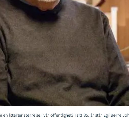
 litterær størrelse i vår offentlighet? I sitt 85. år står Egil Børre Joh