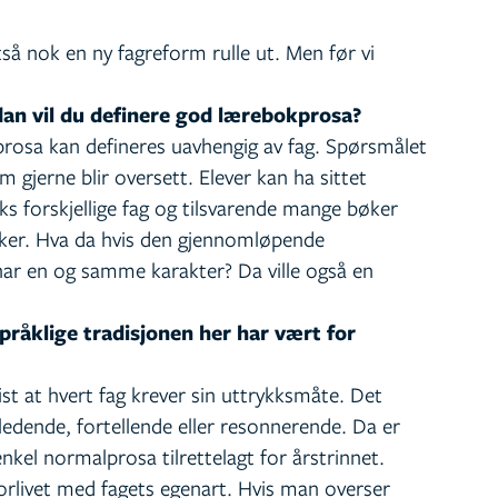
ltså nok en ny fagreform rulle ut. Men før vi
dan vil du definere god lærebokprosa?
prosa kan defineres uavhengig av fag. Spørsmålet
 gjerne blir oversett. Elever kan ha sittet
s forskjellige fag og tilsvarende mange bøker
øker. Hva da hvis den gjennomløpende
har en og samme karakter? Da ville også en
pråklige tradisjonen her har vært for
st at hvert fag krever sin uttrykksmåte. Det
tledende, fortellende eller resonnerende. Da er
enkel normalprosa tilrettelagt for årstrinnet.
rlivet med fagets egenart. Hvis man overser