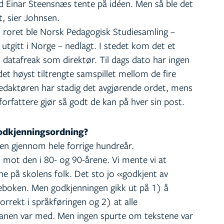
åd Einar Steensnæs tente på idéen. Men så ble det
tt, sier Johnsen.
oret ble Norsk Pedagogisk Studiesamling –
tgitt i Norge – nedlagt. I stedet kom det et
atafreak som direktør. Til dags dato har ingen
det høyst tiltrengte samspillet mellom de fire
redaktøren har stadig det avgjørende ordet, mens
forfattere gjør så godt de kan på hver sin post.
godkjenningsordning?
gen gjennom hele forrige hundreår.
 mot den i 80- og 90-årene. Vi mente vi at
ne på skolens folk. Det sto jo «godkjent av
eboken. Men godkjenningen gikk ut på 1) å
orrekt i språkføringen og 2) at alle
lanen var med. Men ingen spurte om tekstene var