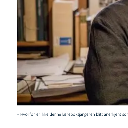
– Hvorfor er ikke denne læreboksjangeren blitt anerkjent som en