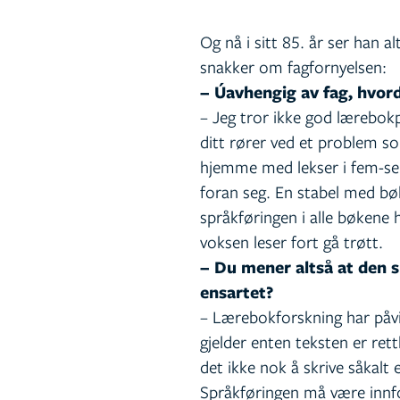
Og nå i sitt 85. år ser han a
snakker om fagfornyelsen:
– Úavhengig av fag, hvor
– Jeg tror ikke god lærebok
ditt rører ved et problem som
hjemme med lekser i fem-sek
foran seg. En stabel med b
språkføringen i alle bøkene 
voksen leser fort gå trøtt.
– Du mener altså at den s
ensartet?
– Lærebokforskning har påvi
gjelder enten teksten er ret
det ikke nok å skrive såkalt 
Språkføringen må være innfo