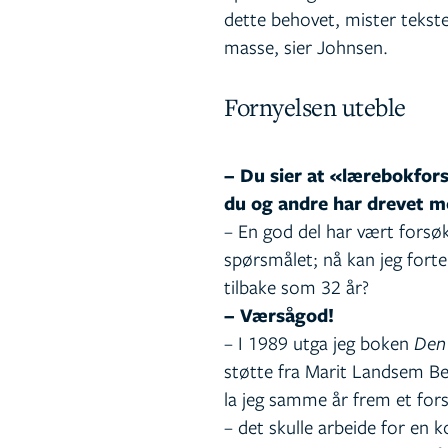
dette behovet, mister tekst
masse, sier Johnsen.
Fornyelsen uteble
– Du sier at «lærebokfor
du og andre har drevet me
– En god del har vært forsø
spørsmålet; nå kan jeg fortel
tilbake som 32 år?
– Værsågod!
– I 1989 utga jeg boken
Den 
støtte fra Marit Landsem Be
la jeg samme år frem et fors
– det skulle arbeide for en 