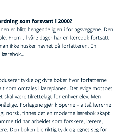
ordning som forsvant i 2000?
onen er blitt hengende igjen i forlagsveggene. Den
eble. Frem til våre dager har en lærebok fortsatt
man ikke husker navnet på forfatteren. En
n lærebok…
oduserer tykke og dyre bøker hvor forfatterne
alt som omtales i læreplanen. Det evige mottoet
t skal være tilrettelagt for enhver elev. Men
nåelige. Forlagene gjør kjøperne – altså lærerne
fag, norsk, finnes det en moderne lærebok skapt
amme tid har arbeidet som forskere, lærere,
ere. Den boken ble riktig tykk og egnet seg for