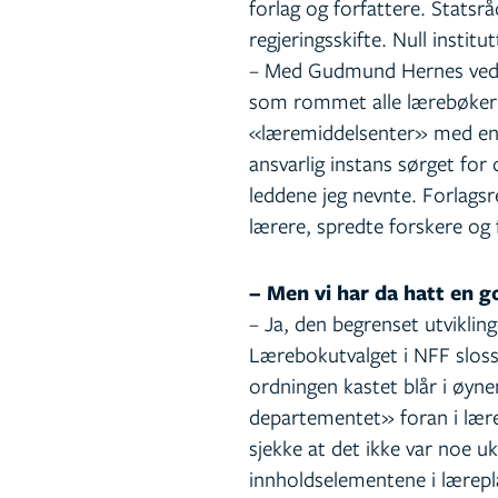
forlag og forfattere. Statsr
regjeringsskifte. Null institu
– Med Gudmund Hernes ved r
som rommet alle lærebøker u
«læremiddelsenter» med en d
ansvarlig instans sørget for 
leddene jeg nevnte. Forlags
lærere, spredte forskere og 
– Men vi har da hatt en 
– Ja, den begrenset utviklin
Lærebokutvalget i NFF sloss
ordningen kastet blår i øyne
departementet» foran i lær
sjekke at det ikke var noe uk
innholdselementene i lærep