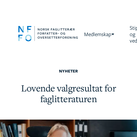
Sti
Medlemskap
og
ved
NYHETER
Lovende valgresultat for
faglitteraturen