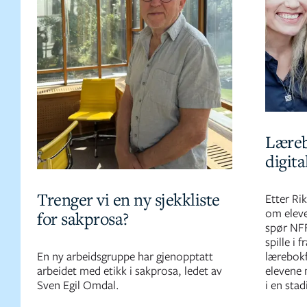
Læreb
digita
Trenger vi en ny sjekkliste
Etter Ri
om eleve
for sakprosa?
spør NFF
spille i 
En ny arbeidsgruppe har gjenopptatt
lærebokf
arbeidet med etikk i sakprosa, ledet av
elevene 
Sven Egil Omdal.
i en stad