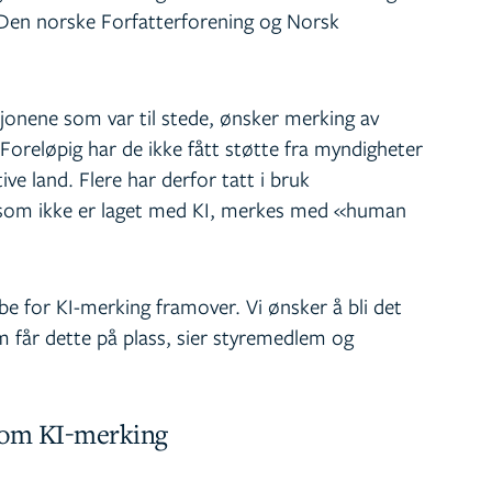
n norske Forfatterforening og Norsk
sjonene som var til stede, ønsker merking av
 Foreløpig har de ikke fått støtte fra myndigheter
tive land. Flere har derfor tatt i bruk
som ikke er laget med KI, merkes med «human
be for KI-merking framover. Vi ønsker å bli det
m får dette på plass, sier styremedlem og
v om KI-merking