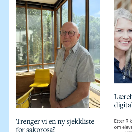
Læreb
digita
Trenger vi en ny sjekkliste
Etter Ri
om eleve
for sakprosa?