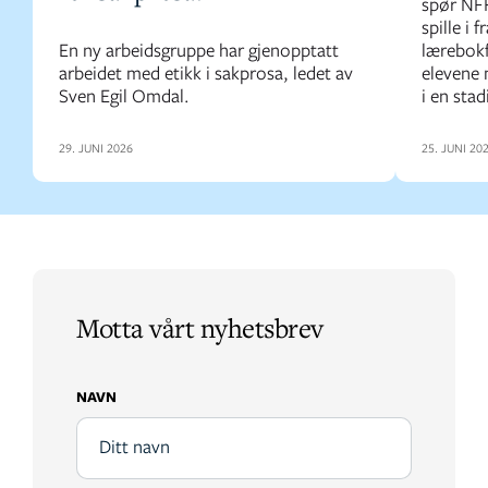
spør NFF
spille i 
En ny arbeidsgruppe har gjenopptatt
lærebokf
arbeidet med etikk i sakprosa, ledet av
elevene 
Sven Egil Omdal.
i en stad
29. JUNI 2026
25. JUNI 20
Motta vårt nyhetsbrev
NAVN