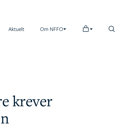
Aktuelt
Om NFFO
re krever
en