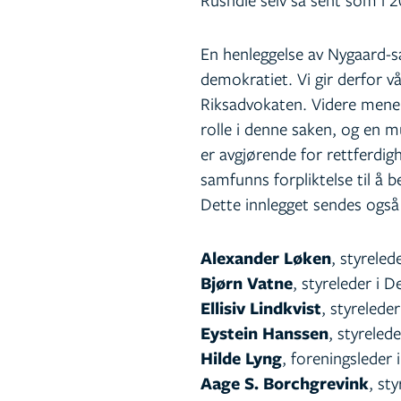
En henleggelse av Nygaard-sak
demokratiet. Vi gir derfor vår
Riksadvokaten. Videre mener 
rolle i denne saken, og en m
er avgjørende for rettferdig
samfunns forpliktelse til å b
Dette innlegget sendes også
Alexander Løken
, styrele
Bjørn Vatne
, styreleder i 
Ellisiv Lindkvist
, styrelede
Eystein Hanssen
, styreled
Hilde Lyng
, foreningsleder
Aage S. Borchgrevink
, st