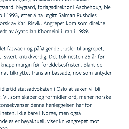
gaard. Nygaard, forlagsdirektør i Aschehoug, ble
lo i 1993, etter å ha utgitt Salman Rushdies
 norsk av Kari Risvik. Angrepet kom som direkte
dt av Ayatollah Khomeini i Iran i 1989.
et fatwaen og påfølgende trusler til angrepet,
ti svært kritikkverdig. Det tok nesten 25 år før
 knapp margin før foreldelsesfristen. Blant de
lomat tilknyttet Irans ambassade, noe som antyder
idlertid statsadvokaten i Oslo at saken vil bli
ing. Vi, som skaper og formidler ord, mener norske
 konsekvenser denne henleggelsen har for
riheten, ikke bare i Norge, men også
mdeles er høyaktuell, viser knivangrepet mot
022.