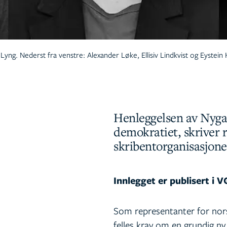
yng. Nederst fra venstre: Alexander Løke, Ellisiv Lindkvist og Eystein
Henleggelsen av Nygaa
demokratiet, skriver 
skribentorganisasjone
Innlegget er publisert i V
Som representanter for nors
felles krav om en grundig 