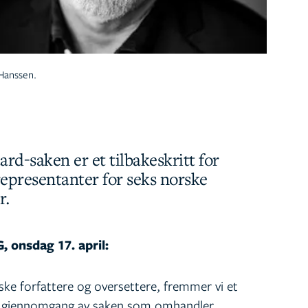
 Hanssen.
rd-saken er et tilbakeskritt for
representanter for seks norske
r.
G, onsdag 17. april:
ke forfattere og oversettere, fremmer vi et
ny gjennomgang av saken som omhandler