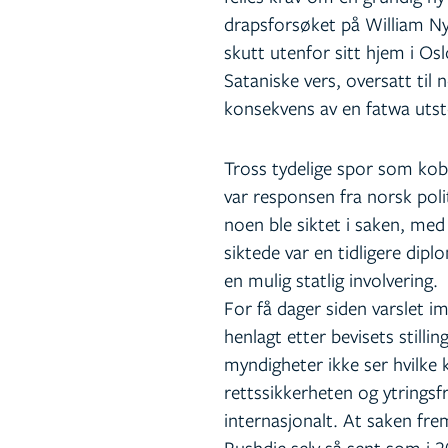
drapsforsøket på William Ny
skutt utenfor sitt hjem i Os
Sataniske vers, oversatt til
konsekvens av en fatwa utste
Tross tydelige spor som kobl
var responsen fra norsk poli
noen ble siktet i saken, med
siktede var en tidligere dip
en mulig statlig involvering.
For få dager siden varslet im
henlagt etter bevisets still
myndigheter ikke ser hvilke
rettssikkerheten og ytringsf
internasjonalt. At saken fre
Rushdie selv så sent som i 2