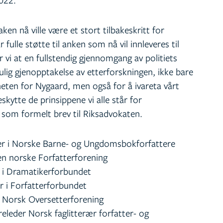
en nå ville være et stort tilbakeskritt for
 fulle støtte til anken som nå vil innleveres til
vi at en fullstendig gjennomgang av politiets
ulig gjenopptakelse av etterforskningen, ikke bare
heten for Nygaard, men også for å ivareta vårt
eskytte de prinsippene vi alle står for
 som formelt brev til Riksadvokaten.
der i Norske Barne- og Ungdomsbokforfattere
Den norske Forfatterforening
r i Dramatikerforbundet
er i Forfatterforbundet
 i Norsk Oversetterforening
yreleder Norsk faglitterær forfatter- og