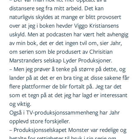
distansere seg fra mitt arbeid. Det kan
naturligvis skyldes at mange er blitt provosert
over at jeg i boken hevder Viggo Kristiansens
uskyld. Men at podcasten har vært helt avhengig
av min bok, det er det ingen tvil om, sier Jahr,
om serien som ble produsert av Chrisitian
Marstranders selskap Lyder Produksjoner.
– Men jeg prøver å tenke på større på dette, og
lander på at det er en bra ting at disse sakene får
flere plattformer de blir fortalt på. Jeg tar det
som et tegn på at det jeg har lagd er interessant
og viktig.
Også i TV-produksjonssammenheng har Jahr
opplevd store forskjeller.
– Produksjonsselskapet Monster var redelige og
betalte for rettigheter til bruk i sin serie om