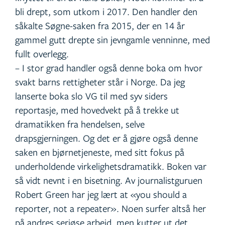
bli drept, som utkom i 2017. Den handler den
såkalte Søgne-saken fra 2015, der en 14 år
gammel gutt drepte sin jevngamle venninne, med
fullt overlegg.
– I stor grad handler også denne boka om hvor
svakt barns rettigheter står i Norge. Da jeg
lanserte boka slo VG til med syv siders
reportasje, med hovedvekt på å trekke ut
dramatikken fra hendelsen, selve
drapsgjerningen. Og det er å gjøre også denne
saken en bjørnetjeneste, med sitt fokus på
underholdende virkelighetsdramatikk. Boken var
så vidt nevnt i en bisetning. Av journalistguruen
Robert Green har jeg lært at «you should a
reporter, not a repeater». Noen surfer altså her
på andres seriøse arbeid, men kutter ut det