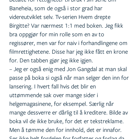
Baneheia, som de også i stor grad har
videreutviklet selv. Tv-serien Hvem drepte
Birgitte? Var nærmest 1:1 med boken. Jeg fikk
bra oppgjør for min rolle som en av to
regissører, men var for naiv i forhandlingene om
filmrettighetene. Disse har jeg ikke fått en krone
for. Den tabben gjør jeg ikke igjen.
– Jeg er også enig med Jon Gangdal at man skal
passe på boka si også når man selger den inn for
lansering. I hvert fall hvis det blir en
uttømmende sak over mange sider i
helgemagasinene, for eksempel. Særlig når
mange dessverre er dårlig til å kreditere. Bilde av
boka vil de ikke bruke, for det er tekstreklame.
Men å tømme den for innhold, det er innafor.
Ser ikke helt fordelen for forfatter og forlag da,