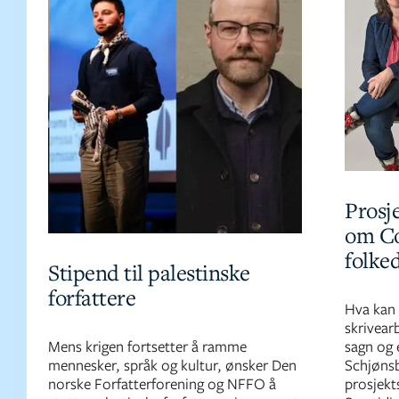
Prosje
om Co
folke
Stipend til palestinske
forfattere
Hva kan 
skrivear
Mens krigen fortsetter å ramme
sagn og 
mennesker, språk og kultur, ønsker Den
Schjønsb
norske Forfatterforening og NFFO å
prosjekts