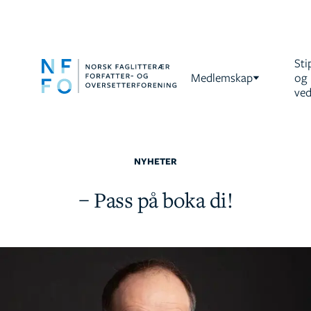
Sti
Medlemskap
og
ved
NYHETER
– Pass på boka di!