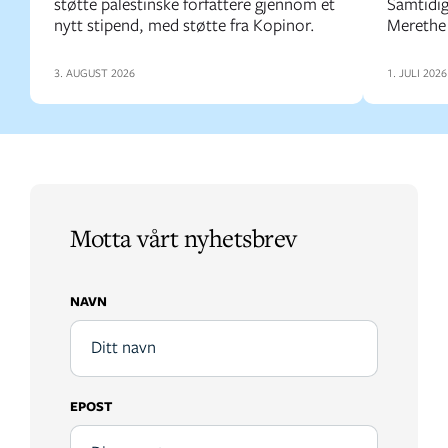
støtte palestinske forfattere gjennom et
Samtidig
nytt stipend, med støtte fra Kopinor.
Merethe 
3. AUGUST 2026
1. JULI 2026
Motta vårt nyhetsbrev
NAVN
EPOST