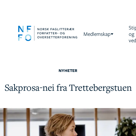
Sti
Medlemskap
og
ved
NYHETER
Sakprosa-nei fra Trettebergstuen