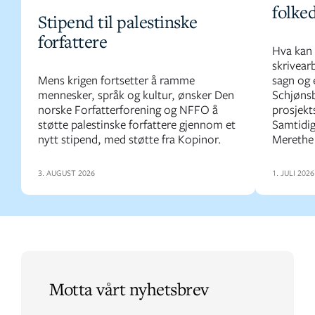
folke
Stipend til palestinske
forfattere
Hva kan 
skrivear
Mens krigen fortsetter å ramme
sagn og 
mennesker, språk og kultur, ønsker Den
Schjønsb
norske Forfatterforening og NFFO å
prosjekts
støtte palestinske forfattere gjennom et
Samtidig
nytt stipend, med støtte fra Kopinor.
Merethe 
3. AUGUST 2026
1. JULI 2026
Motta vårt nyhetsbrev