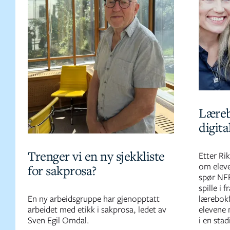
Læreb
digita
Trenger vi en ny sjekkliste
Etter Ri
om eleve
for sakprosa?
spør NFF
spille i 
En ny arbeidsgruppe har gjenopptatt
lærebokf
arbeidet med etikk i sakprosa, ledet av
elevene 
Sven Egil Omdal.
i en stad