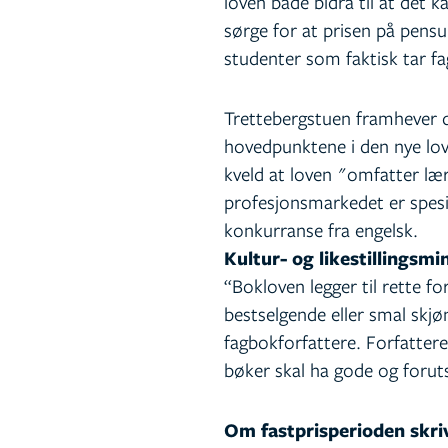
loven både bidra til at det k
sørge for at prisen på pens
studenter som faktisk tar fa
Trettebergstuen framhever d
hovedpunktene i den nye lov
kveld at loven "omfatter læ
profesjonsmarkedet er spesie
konkurranse fra engelsk.
Kultur- og likestillingsmi
“Bokloven legger til rette f
bestselgende eller smal skjø
fagbokforfattere. Forfattere
bøker skal ha gode og foruts
Om fastprisperioden skri