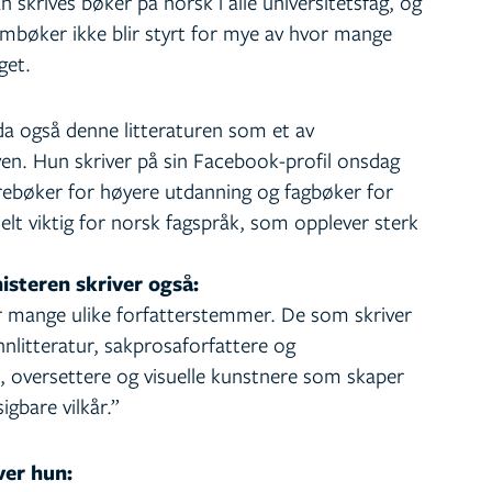
an skrives bøker på norsk i alle universitetsfag, og
umbøker ikke blir styrt for mye av hvor mange
get.
a også denne litteraturen som et av
en. Hun skriver på sin Facebook-profil onsdag
rebøker for høyere utdanning og fagbøker for
lt viktig for norsk fagspråk, som opplever sterk
nisteren skriver også:
or mange ulike forfatterstemmer. De som skriver
nnlitteratur, sakprosaforfattere og
, oversettere og visuelle kunstnere som skaper
igbare vilkår.”
ver hun: