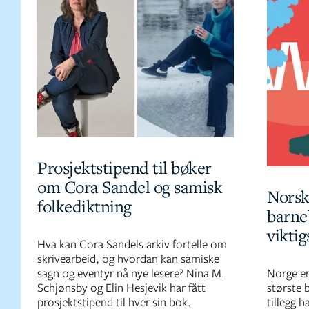
Prosjektstipend til bøker
om Cora Sandel og samisk
Norsk
folkediktning
barne
vikti
Hva kan Cora Sandels arkiv fortelle om
skrivearbeid, og hvordan kan samiske
sagn og eventyr nå nye lesere? Nina M.
Norge er
Schjønsby og Elin Hesjevik har fått
største 
prosjektstipend til hver sin bok.
tillegg h