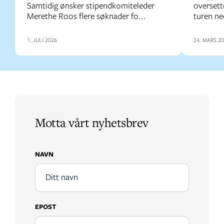
Samtidig ønsker stipendkomiteleder
oversette
Merethe Roos flere søknader fo...
turen ne
1. JULI 2026
24. MARS 2
Motta vårt nyhetsbrev
NAVN
EPOST