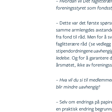
– Hvordan vil Det faglitter
foreningsstyret som fondsst
– Dette var det første spørsm
samme armlengdes avstanden 
fra fond til råd. Men for å s
faglitterære råd (se vedlegg 
stipendordningene
uavhengig
ledelse
. Og for å garantere 
årsmøtet, ikke av foreningss
– Hva vil du si til medlemm
blir mindre uavhengig?
– Selv om endringa på papire
en praktisk endring begrunna