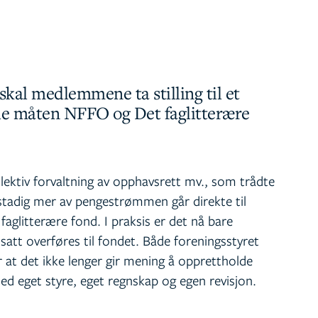
skal medlemmene ta stilling til et
kle måten NFFO og Det faglitterære
lektiv forvaltning av opphavsrett mv., som trådte
at stadig mer av pengestrømmen går direkte til
faglitterære fond. I praksis er det nå bare
satt overføres til fondet. Både foreningsstyret
 at det ikke lenger gir mening å opprettholde
d eget styre, eget regnskap og egen revisjon.