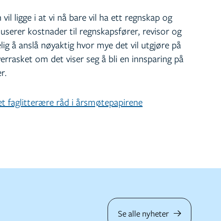
il ligge i at vi nå bare vil ha ett regnskap og
duserer kostnader til regnskapsfører, revisor og
lig å anslå nøyaktig hvor mye det vil utgjøre på
verrasket om det viser seg å bli en innsparing på
r.
et faglitterære råd i årsmøtepapirene
Se alle nyheter