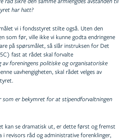
ære råd sikre den samme armlengdes avstanden til
yret har hatt?
ålet vi i fondsstyret stilte også. Uten den
som før, ville ikke vi kunne godta endringene
vare på spørsmålet, så slår instruksen for Det
5C) fast at rådet skal forvalte
 av foreningens politiske og organisatoriske
denne uavhengigheten, skal rådet velges av
tyret.
er som er bekymret for at stipendforvaltningen
t kan se dramatisk ut, er dette først og fremst
 i revisors råd og administrative forenklinger,