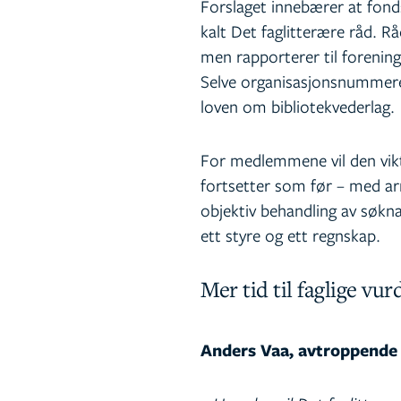
Forslaget innebærer at fonds
kalt Det faglitterære råd. Rå
men rapporterer til forenings
Selve organisasjonsnummeret
loven om bibliotekvederlag.
For medlemmene vil den vikti
fortsetter som før – med ar
objektiv behandling av søkn
ett styre og ett regnskap.
Mer tid til faglige vu
Anders Vaa, avtroppende l