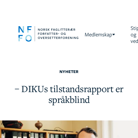
Sti
Medlemskap
og
ved
NYHETER
– DIKUs tilstandsrapport er
språkblind