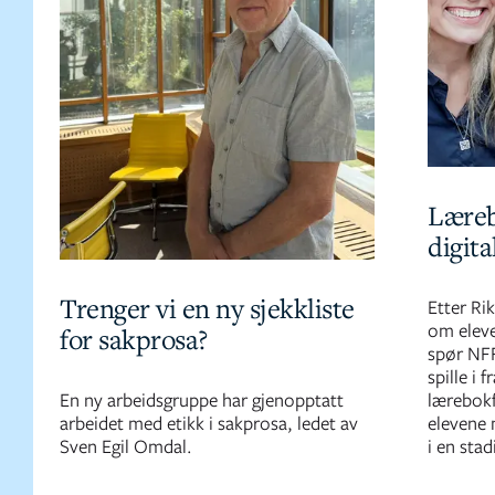
Læreb
digita
Trenger vi en ny sjekkliste
Etter Ri
om eleve
for sakprosa?
spør NFF
spille i 
En ny arbeidsgruppe har gjenopptatt
lærebokf
arbeidet med etikk i sakprosa, ledet av
elevene 
Sven Egil Omdal.
i en stad