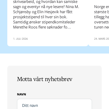
skrivearbeid, og hvordan kan samiske
sagn og eventyr nå nye lesere? Nina M.
Norge er
Schjønsby og Elin Hesjevik har fått
største 
prosjektstipend til hver sin bok.
tillegg h
Samtidig ønsker stipendkomiteleder
oversette
Merethe Roos flere søknader fo...
turen ne
1. JULI 2026
24. MARS 2
Motta vårt nyhetsbrev
NAVN