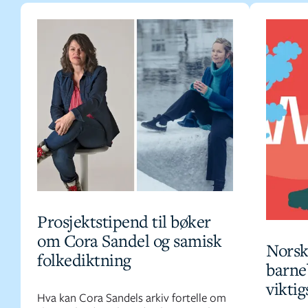
Prosjektstipend til bøker
om Cora Sandel og samisk
Norsk
folkediktning
barne
vikti
Hva kan Cora Sandels arkiv fortelle om