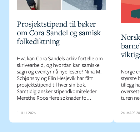
Prosjektstipend til bøker
om Cora Sandel og samisk
Norsk
folkediktning
barne
vikti
Hva kan Cora Sandels arkiv fortelle om
skrivearbeid, og hvordan kan samiske
sagn og eventyr nå nye lesere? Nina M.
Norge er
Schjønsby og Elin Hesjevik har fått
største 
prosjektstipend til hver sin bok.
tillegg h
Samtidig ønsker stipendkomiteleder
oversette
Merethe Roos flere søknader fo...
turen ne
1. JULI 2026
24. MARS 2