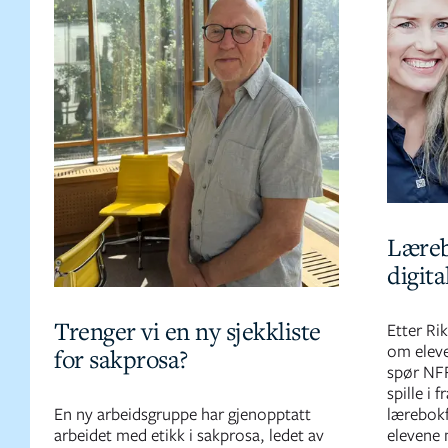
Læreb
digita
Trenger vi en ny sjekkliste
Etter Ri
om eleve
for sakprosa?
spør NFF
spille i 
En ny arbeidsgruppe har gjenopptatt
lærebokf
arbeidet med etikk i sakprosa, ledet av
elevene 