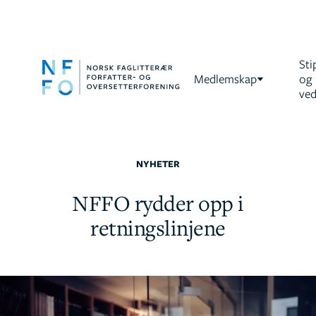
Sti
Medlemskap
og
ved
NYHETER
NFFO rydder opp i
retningslinjene