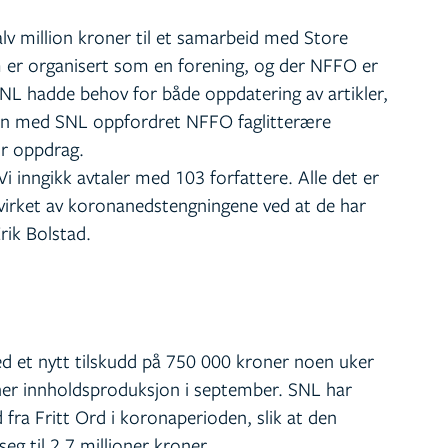
alv million kroner til et samarbeid med Store
 er organisert som en forening, og der NFFO er
L hadde behov for både oppdatering av artikler,
men med SNL oppfordret NFFO faglitterære
or oppdrag.
Vi inngikk avtaler med 103 forfattere. Alle det er
åvirket av koronanedstengningene ved at de har
rik Bolstad.
d et nytt tilskudd på 750 000 kroner noen uker
ner innholdsproduksjon i september. SNL har
 fra Fritt Ord i koronaperioden, slik at den
eg til 2,7 millioner kroner.