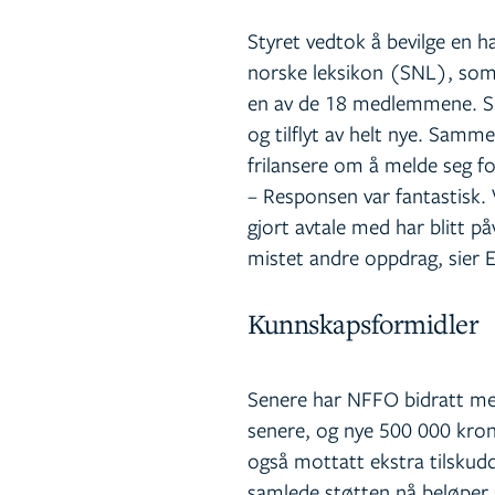
Styret vedtok å bevilge en h
norske leksikon (SNL), som
en av de 18 medlemmene. SN
og tilflyt av helt nye. Sam
frilansere om å melde seg f
– Responsen var fantastisk. 
gjort avtale med har blitt p
mistet andre oppdrag, sier E
Kunnskapsformidler
Senere har NFFO bidratt me
senere, og nye 500 000 kro
også mottatt ekstra tilskudd
samlede støtten nå beløper s