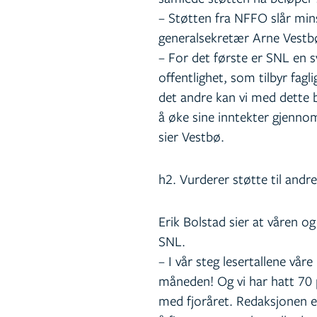
– Støtten fra NFFO slår mins
generalsekretær Arne Vestb
– For det første er SNL en s
offentlighet, som tilbyr fagl
det andre kan vi med dette bid
å øke sine inntekter gjennom 
sier Vestbø.
h2. Vurderer støtte til andre
Erik Bolstad sier at våren o
SNL.
– I vår steg lesertallene vår
måneden! Og vi har hatt 70
med fjoråret. Redaksjonen er 