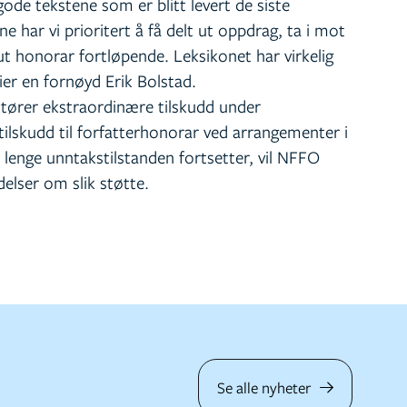
gode tekstene som er blitt levert de siste
har vi prioritert å få delt ut oppdrag, ta i mot
 ut honorar fortløpende. Leksikonet har virkelig
sier en fornøyd Erik Bolstad.
tører ekstraordinære tilskudd under
ilskudd til forfatterhonorar ved arrangementer i
Så lenge unntakstilstanden fortsetter, vil NFFO
elser om slik støtte.
Se alle nyheter