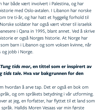
ar både vært involvert i Palestina, og har
k historie med Oslo-avtalen. I Libanon har norske
om tre ti-år, og har hatt et hyggelig forhold til
Norske soldater har også vært vitner til israelsk
anesere i Qana in 1995, blant annet. Ved å skrive
historie er også Norges historie. At Norge har
e som barn i Libanon og som voksen kvinne, når
 og jobb i Norge.
Tung tids mor
, en tittel som er inspirert av
 tids tale
. Hva var bakgrunnen for den
Om hvordan å arve tap. Det er også en bok om
språk, og om språkets betydning i vår utforming.
ver at jeg, en forfatter, har flyttet til et land som
t språk. Halldis Moren Vesaas var min første