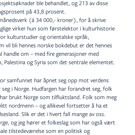
osjektsøknader ble behandlet, og 213 av disse
lingsprosent på 43,8 prosent.
0 månedsverk (á 34 000,- kroner), for å skrive
aglige virker hun som førstelektor i kulturhistorie
for kulturstudier og orientalske språk,
som vil bli hennes norske bokdebut er det hennes
kal handle om – med fire generasjoner med
, Palestina og Syria som det sentrale elementet.
hvor samfunnet har åpnet seg opp mot verdens
r seg i Norge. Hudfargen har forandret seg, folk
har brukt Norge som tilfluktsland. Folk som meg
litt nordmenn – og allikevel fortsetter å ha et
sesland. Slik er det i hvert fall mange av oss.
rge, og jeg hører et folkeslag som har også vært
nale tilstedeværelse som en politisk og