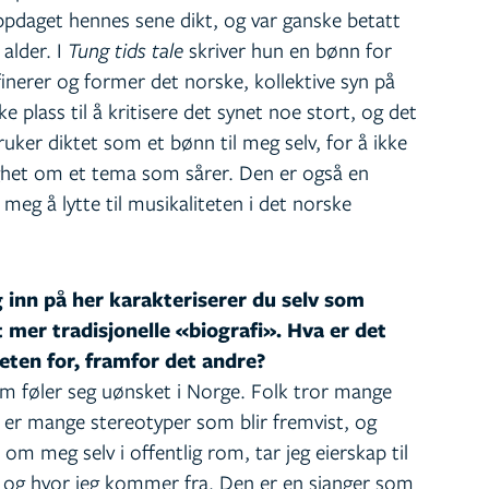
ppdaget hennes sene dikt, og var ganske betatt
alder. I
Tung tids tale
skriver hun en bønn for
nerer og former det norske, kollektive syn på
ke plass til å kritisere det synet noe stort, og det
ruker diktet som et bønn til meg selv, for å ikke
ghet om et tema som sårer. Den er også en
 meg å lytte til musikaliteten i det norske
 inn på her karakteriserer du selv som
mer tradisjonelle «biografi». Hva er det
eten for, framfor det andre?
som føler seg uønsket i Norge. Folk tror mange
t er mange stereotyper som blir fremvist, og
om meg selv i offentlig rom, tar jeg eierskap til
, og hvor jeg kommer fra. Den er en sjanger som