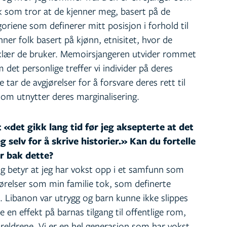
k som tror at de kjenner meg, basert på de
riene som definerer mitt posisjon i forhold til
nner folk basert på kjønn, etnisitet, hvor de
 klær de bruker. Memoirsjangeren utvider rommet
det personlige treffer vi individer på deres
ar de avgjørelser for å forsvare deres rett til
n som utnytter deres marginalisering.
 «det gikk lang tid før jeg aksepterte at det
g selv for å skrive historier.» Kan du fortelle
r bak dette?
g betyr at jeg har vokst opp i et samfunn som
jørelser som min familie tok, som definerte
 Libanon var utrygg og barn kunne ikke slippes
 en effekt på barnas tilgang til offentlige rom,
reldrene. Vi er en hel generasjon som har vokst