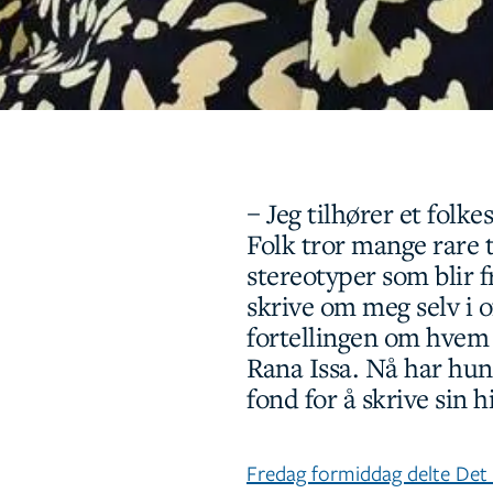
– Jeg tilhører et folk
Folk tror mange rare 
stereotyper som blir f
skrive om meg selv i of
fortellingen om hvem j
Rana Issa. Nå har hun 
fond for å skrive sin h
Fredag formiddag delte Det f