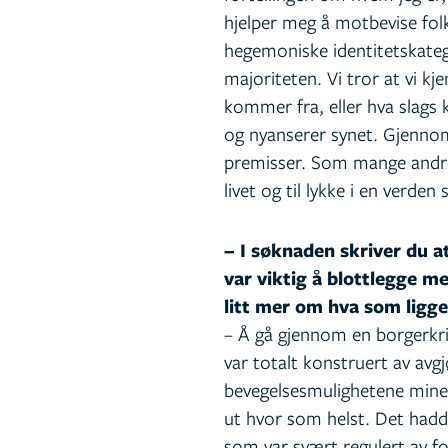
hjelper meg å motbevise fol
hegemoniske identitetskatego
majoriteten. Vi tror at vi kje
kommer fra, eller hva slags
og nyanserer synet. Gjennom 
premisser. Som mange andre t
livet og til lykke i en verde
– I søknaden skriver du at
var viktig å blottlegge me
litt mer om hva som ligge
– Å gå gjennom en borgerkri
var totalt konstruert av avg
bevegelsesmulighetene mine.
ut hvor som helst. Det hadde
som var svært regulert av fo