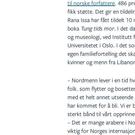
til norske forfattere
. 486 pr
fikk støtte. Det gir en tilde
Rana Issa har fått tildelt 1
boka
Tung tids mor
. I det d
og museologi, ved Institutt 
Universitetet i Oslo. I det 
egen familiefortelling det s
kvinner og menn fra Libanon
– Nordmenn lever i en tid 
folk. som flytter og bosette
med et helt annet utseende 
har kommet for å bli. Vi er b
sterkt bånd til vårt opprinnel
– Det er mange arabere i No
viktig for Norges internasjo