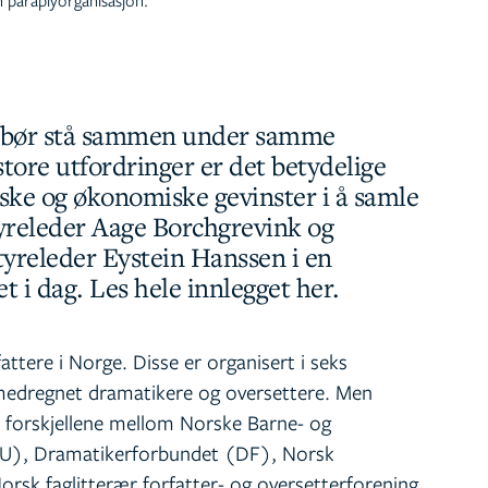
re bør stå sammen under samme
store utfordringer er det betydelige
iske og økonomiske gevinster i å samle
yreleder Aage Borchgrevink og
tyreleder Eystein Hanssen i en
 i dag. Les hele innlegget her.
attere i Norge. Disse er organisert i seks
, medregnet dramatikere og oversettere. Men
n forskjellene mellom Norske Barne- og
U), Dramatikerforbundet (DF), Norsk
rsk faglitterær forfatter- og oversetterforening