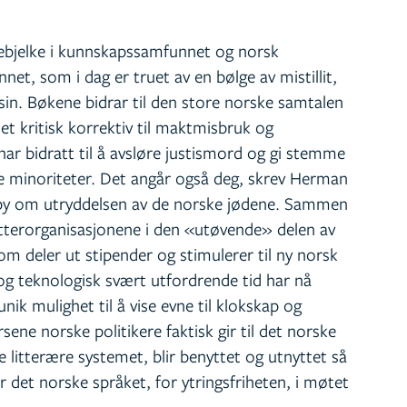
rebjelke i kunnskapssamfunnet og norsk
nnet, som i dag er truet av en bølge av mistillit,
sin. Bøkene bidrar til den store norske samtalen
t kritisk korrektiv til maktmisbruk og
 har bidratt til å avsløre justismord og gi stemme
te minoriteter. Det angår også deg, skrev Herman
by om utryddelsen av de norske jødene. Sammen
atterorganisasjonene i den «utøvende» delen av
som deler ut stipender og stimulerer til ny norsk
e og teknologisk svært utfordrende tid har nå
ik mulighet til å vise evne til klokskap og
rsene norske politikere faktisk gir til det norske
ske litterære systemet, blir benyttet og utnyttet så
det norske språket, for ytringsfriheten, i møtet