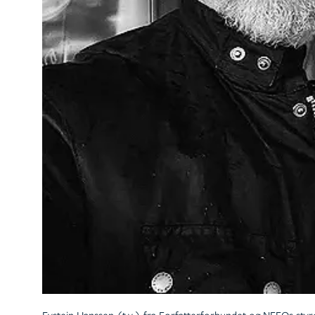
Eystein Hanssen (t.v.) fra Forfatterforbundet og NFFOs sty