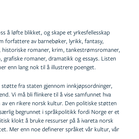
s å løfte blikket, og skape et yrkesfellesskap
 forfattere av barnebøker, lyrikk, fantasy,
 historiske romaner, krim, tankestrømsromaner,
, grafiske romaner, dramatikk og essays. Listen
 enn lang nok til å illustrere poenget.
 støtte fra staten gjennom innkjøpsordninger,
d. Vi må bli flinkere til å vise samfunnet hva
rm av en rikere norsk kultur. Den politiske støtten
r særlig begrunnet i språkpolitikk fordi Norge er et
itisk klokt å bruke ressurser på å ivareta norsk
tet. Mer enn noe definerer språket vår kultur, vår