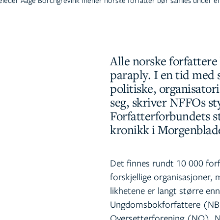
Alle norske forfatte
paraply. I en tid med 
politiske, organisator
seg, skriver NFFOs st
Forfatterforbundets s
kronikk i Morgenbladet
Det finnes rundt 10 000 forf
forskjellige organisasjoner
likhetene er langt større en
Ungdomsbokforfattere (NB
Oversetterforening (NO), No