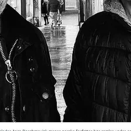
releder Aage Borchgrevink mener norske forfatter bør samles under en