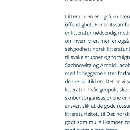
Litteraturen er også en bæ
offentlighet. For tillitssamfu
er litteratur nødvendig medi
om hvem vi er, men er også e
selvgodhet: norsk litteratur
til svake grupper og forfulg
Sachnowitz og Arnold Jaco
med forleggerne sitter forf
denne politikken. Det er vi 
litteratur. I vår geopolitisk
skribentorganisasjonene en un
ansvar, slik at de gode ressu
litteraturfeltet, til Det nor
godt som mulig i kampen for 
med kunstig intelligens.