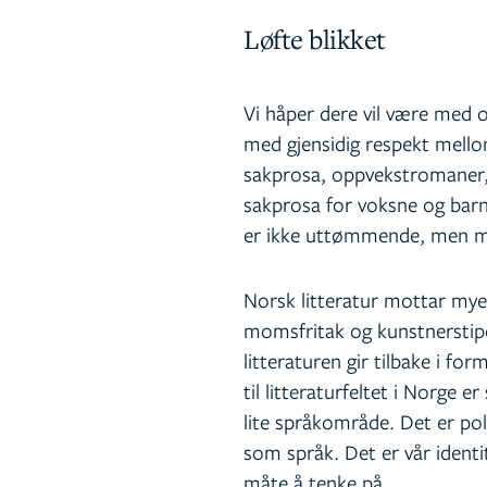
Løfte blikket
Vi håper dere vil være med os
med gjensidig respekt mellom
sakprosa, oppvekstromaner,
sakprosa for voksne og barn
er ikke uttømmende, men mer
Norsk litteratur mottar mye
momsfritak og kunstnerstipen
litteraturen gir tilbake i fo
til litteraturfeltet i Norge e
lite språkområde. Det er pol
som språk. Det er vår identi
måte å tenke på.