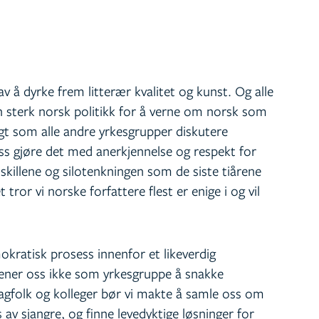
 av å dyrke frem litterær kvalitet og kunst. Og alle
en sterk norsk politikk for å verne om norsk som
agt som alle andre yrkesgrupper diskutere
ss gjøre det med anerkjennelse og respekt for
skillene og silotenkningen som de siste tiårene
t tror vi norske forfattere flest er enige i og vil
okratisk prosess innenfor et likeverdig
ener oss ikke som yrkesgruppe å snakke
gfolk og kolleger bør vi makte å samle oss om
s av sjangre, og finne levedyktige løsninger for