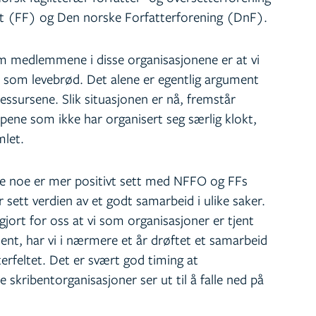
 (FF) og Den norske Forfatterforening (DnF).
om medlemmene i disse organisasjonene er at vi
 som levebrød. Det alene er egentlig argument
essursene. Slik situasjonen er nå, fremstår
pene som ikke har organisert seg særlig klokt,
mlet.
ke noe er mer positivt sett med NFFO og FFs
 sett verdien av et godt samarbeid i ulike saker.
jort for oss at vi som organisasjoner er tjent
ent, har vi i nærmere et år drøftet et samarbeid
terfeltet. Det er svært god timing at
kribentorganisasjoner ser ut til å falle ned på