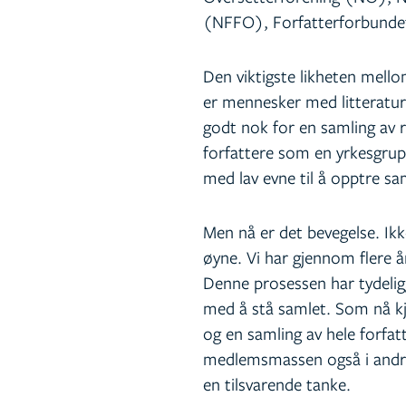
(NFFO), Forfatterforbundet
Den viktigste likheten mell
er mennesker med litteratur
godt nok for en samling av r
forfattere som en yrkesgrup
med lav evne til å opptre sa
Men nå er det bevegelse. Ik
øyne. Vi har gjennom flere år
Denne prosessen har tydeligg
med å stå samlet. Som nå kj
og en samling av hele forfat
medlemsmassen også i andre s
en tilsvarende tanke.