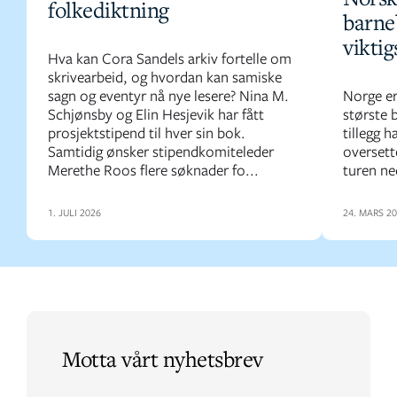
folkediktning
barne
vikti
Hva kan Cora Sandels arkiv fortelle om
skrivearbeid, og hvordan kan samiske
sagn og eventyr nå nye lesere? Nina M.
Norge er
Schjønsby og Elin Hesjevik har fått
største 
prosjektstipend til hver sin bok.
tillegg h
Samtidig ønsker stipendkomiteleder
oversette
Merethe Roos flere søknader fo...
turen ne
1. JULI 2026
24. MARS 2
Motta vårt nyhetsbrev