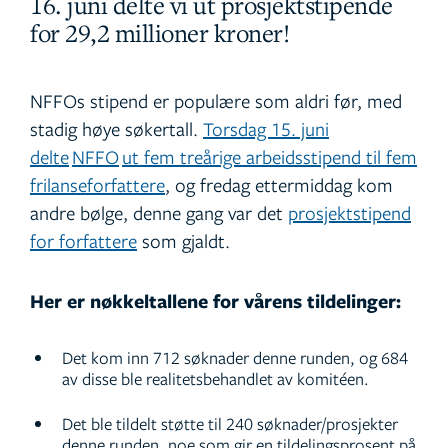
16. juni delte vi ut prosjektstipende
for 29,2 millioner kroner!
NFFOs stipend er populære som aldri før, med
stadig høye søkertall.
Torsdag 15. juni
delte
NFFO
ut fem treårige arbeidsstipend til fem
frilanseforfattere
, og fredag ettermiddag kom
andre bølge, denne gang var det
prosjektstipend
for forfattere
som gjaldt.
Her er nøkkeltallene for vårens tildelinger:
Det kom inn 712 søknader denne runden, og 684
av disse ble realitetsbehandlet av komitéen.
Det ble tildelt støtte til 240 søknader/prosjekter
denne runden, noe som gir en tildelingsprosent på