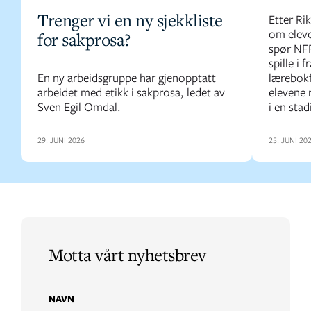
Trenger vi en ny sjekkliste
Etter Ri
om eleve
for sakprosa?
spør NFF
spille i 
En ny arbeidsgruppe har gjenopptatt
lærebokf
arbeidet med etikk i sakprosa, ledet av
elevene 
Sven Egil Omdal.
i en stad
29. JUNI 2026
25. JUNI 20
Motta vårt nyhetsbrev
NAVN