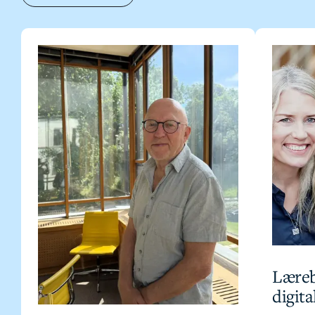
Læreb
digita