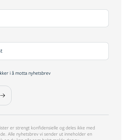
Registrering av utgivelse
ar
kker i å motta nyhetsbrev
UTLYSES
3. AUGUST 2026
SØKNADSFRIST
25. SEPTEMBER 2026
, KL.
13:00
ister er strengt konfidensielle og deles ikke med
. Alle nyhetsbrev vi sender ut inneholder en