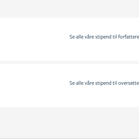
Se alle våre stipend til forfatter
Se alle våre stipend til oversett
 faglitterære
 Målet er å gi nye
 av høy faglig og
t et eget faglitterært
søke om 1–9