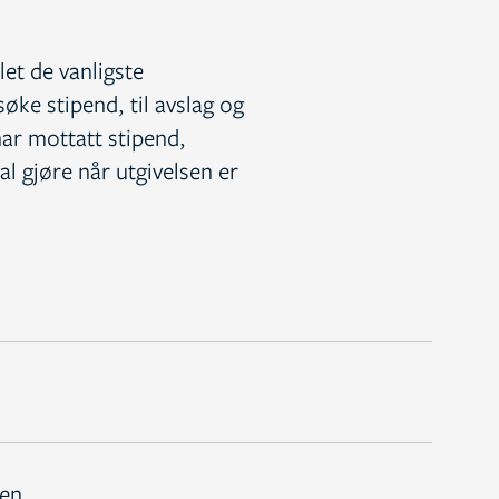
31. DESEMBER 2025
et de vanligste
LØPENDE SØKNADSFRIST
søke stipend, til avslag og
ar mottatt stipend,
l gjøre når utgivelsen er
UTLYSES
19. MAI 2026
UTLYSES
SØKNADSFRIST
19. MAI 2026
Søknadsfrister
Stipendkvalifikasjon
1. JULI 2026
, KL.
13:00
den