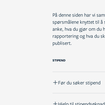
kroner (2026).
ns arbeid med et manus til
 søke om 1–12 månedsverk,
På denne siden har vi saml
Stipendkomiteen behandler
spørsmålene knyttet til å 
anke, hva du gjør om du h
rapportering og hva du ska
publisert.
STIPEND
tere
ettere
tere for at de skal kunne
Før du søker stipend
 skriveprosesser. Det deles
e i minst én bok eller en
ttere for at de skal kunne
Kort om NFFOs stipender
 er på 342 193 kroner i året
deles ut ett stipend i året
Hjelp til stipendsøkna