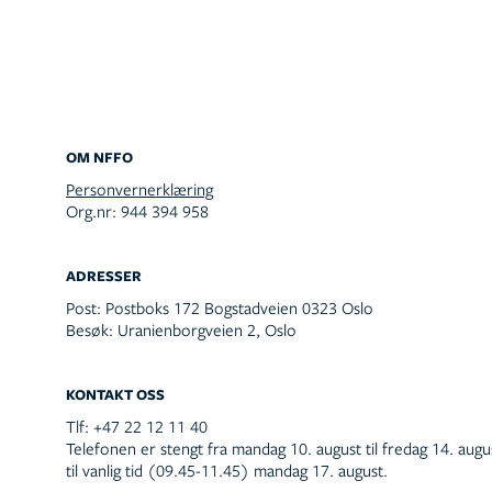
ganger i året: 15. februar, 15. mai, 15. august, 
Les mer om aktualitets- og debattstipend
OM NFFO
Personvernerklæring
Org.nr: 944 394 958
Prosjektstipend til forfattere
ADRESSER
Post:
Postboks 172 Bogstadveien 0323 Oslo
Besøk:
Uranienborgveien 2, Oslo
Hensikten med stipendet er å støtte forfatteren
manus til bok eller annen faglitterær publikasjo
12 månedsverk, og hvert månedsverk er på 38 0
KONTAKT OSS
Stipendet utlyses vår og høst. MERK: fra høsten 
Tlf:
+47 22 12 11 40
Telefonen er stengt fra mandag 10. august til fredag 14. aug
ordningen lenger åpen for debutanter, bortsatt 
til vanlig tid (09.45-11.45) mandag 17. august.
medforfattere. Om du er debutant, anbefaler vi 